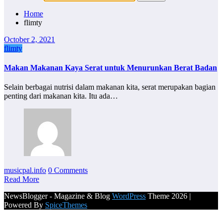
Home
flimty
October 2, 2021
flimty
Makan Makanan Kaya Serat untuk Menurunkan Berat Badan
Selain berbagai nutrisi dalam makanan kita, serat merupakan bagian
penting dari makanan kita. Itu ada…
musicpal.info
0 Comments
Read More
NewsBlogger - Magazine & Blog
WordPress
Theme 2026 |
Powered By
SpiceThemes