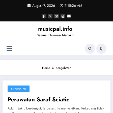
Skip
August 7, 2026
7:15:26 AM
to
content
musicpal.info
Semua Informasi Menarik
Home
pengobatan
PENGOBATAN
March 29, 2023
Perawatan Saraf Sciatic
Aduh. Sakit, berdenyut, terbakar. Itu menyakitkan. Terkadang tidak