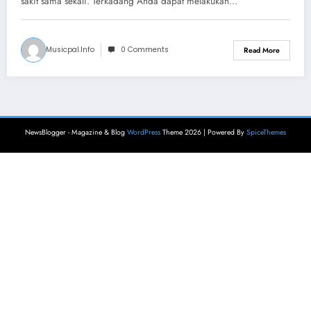
sakit sama sekali. Terkadang Anda dapat melakukan…
Musicpal.info
0 Comments
Read More
NewsBlogger - Magazine & Blog
WordPress
Theme 2026 | Powered By
SpiceThemes