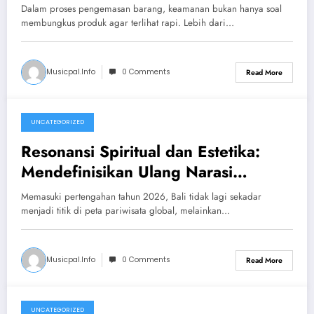
Efisien
Dalam proses pengemasan barang, keamanan bukan hanya soal
membungkus produk agar terlihat rapi. Lebih dari…
Musicpal.info
0 Comments
Read More
UNCATEGORIZED
June 10, 2026
Resonansi Spiritual dan Estetika:
Mendefinisikan Ulang Narasi
Perjalanan di Bali
Memasuki pertengahan tahun 2026, Bali tidak lagi sekadar
menjadi titik di peta pariwisata global, melainkan…
Musicpal.info
0 Comments
Read More
UNCATEGORIZED