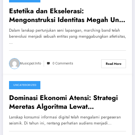
June 8, 2026
Estetika dan Ekselerasi:
Mengonstruksi Identitas Megah Unit
Marching Band Kontemporer
Dalam lanskap pertunjukan seni lapangan, marching band telah
berevolusi menjadi sebuah entitas yang menggabungkan atletisitas,
…
Musicpal.info
0 Comments
Read More
UNCATEGORIZED
June 4, 2026
Dominasi Ekonomi Atensi: Strategi
Meretas Algoritma Lewat
Fragmentasi Konten Video yang
Lanskap konsumsi informasi digital telah mengalami pergeseran
Presisi
seismik. Di tahun ini, rentang perhatian audiens menjadi…