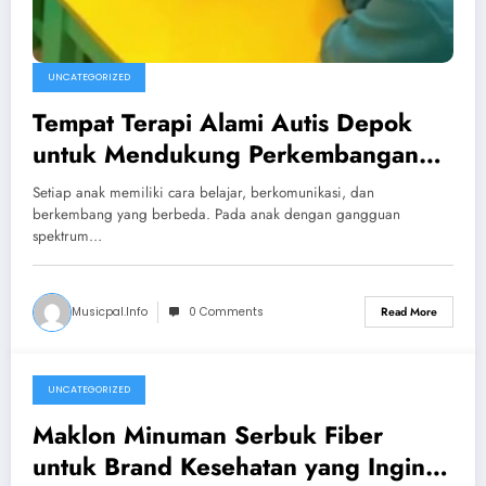
UNCATEGORIZED
Tempat Terapi Alami Autis Depok
untuk Mendukung Perkembangan
Anak Secara Bertahap
Setiap anak memiliki cara belajar, berkomunikasi, dan
berkembang yang berbeda. Pada anak dengan gangguan
spektrum…
Musicpal.info
0 Comments
Read More
UNCATEGORIZED
June 19, 2026
Maklon Minuman Serbuk Fiber
untuk Brand Kesehatan yang Ingin