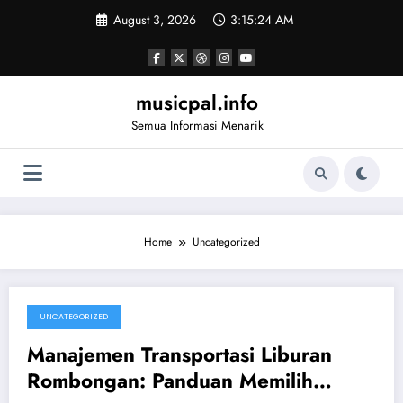
Skip
August 3, 2026
3:15:25 AM
to
content
musicpal.info
Semua Informasi Menarik
Home
Uncategorized
UNCATEGORIZED
July 23, 2026
Manajemen Transportasi Liburan
Rombongan: Panduan Memilih