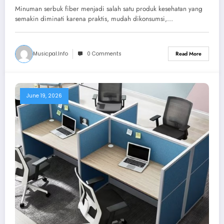
Tampil Lebih Profesional dan Siap
Minuman serbuk fiber menjadi salah satu produk kesehatan yang
Bersaing
semakin diminati karena praktis, mudah dikonsumsi,…
Musicpal.info
0 Comments
Read More
June 19, 2026