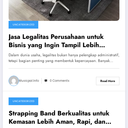
UNCATEGORIZED
Jasa Legalitas Perusahaan untuk
Bisnis yang Ingin Tampil Lebih
Profesional dan Siap Berkembang
Dalam dunia usaha, legalitas bukan hanya pelengkap administratif,
tetapi bagian penting yang membentuk kepercayaan. Banyak…
Musicpal.info
0 Comments
Read More
UNCATEGORIZED
June 17, 2026
Strapping Band Berkualitas untuk
Kemasan Lebih Aman, Rapi, dan