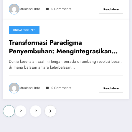
Musicpal.info
0 Comments
Read More
UNCATEGORIZED
June 1, 2026
Transformasi Paradigma
Penyembuhan: Mengintegrasikan
Sains dan Empati dalam Restorasi
Dunia kesehatan saat ini tengah berada di ambang revolusi besar,
Kualitas Hidup
di mana batasan antara keterbatasan…
Musicpal.info
0 Comments
Read More
Posts
…
1
2
9
pagination