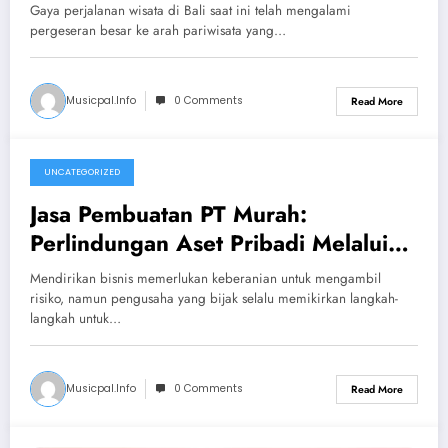
Kendaraan MPV dan Paket
Gaya perjalanan wisata di Bali saat ini telah mengalami
Petualangan Bahari
pergeseran besar ke arah pariwisata yang…
Musicpal.info
0 Comments
Read More
UNCATEGORIZED
July 7, 2026
Jasa Pembuatan PT Murah:
Perlindungan Aset Pribadi Melalui
Pemisahan Tanggung Jawab Hukum
Mendirikan bisnis memerlukan keberanian untuk mengambil
yang Jelas
risiko, namun pengusaha yang bijak selalu memikirkan langkah-
langkah untuk…
Musicpal.info
0 Comments
Read More