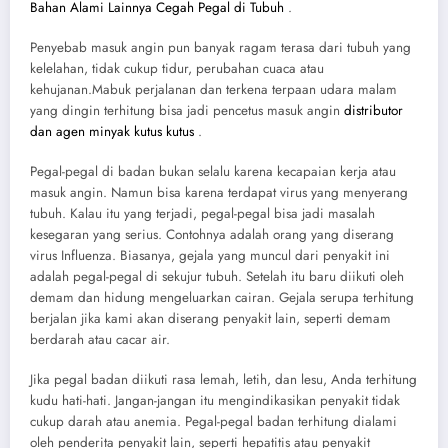
Bahan Alami Lainnya Cegah Pegal di Tubuh
.
Penyebab masuk angin pun banyak ragam terasa dari tubuh yang
kelelahan, tidak cukup tidur, perubahan cuaca atau
kehujanan.Mabuk perjalanan dan terkena terpaan udara malam
yang dingin terhitung bisa jadi pencetus masuk angin
distributor
dan agen minyak kutus kutus
.
Pegal-pegal di badan bukan selalu karena kecapaian kerja atau
masuk angin. Namun bisa karena terdapat virus yang menyerang
tubuh. Kalau itu yang terjadi, pegal-pegal bisa jadi masalah
kesegaran yang serius. Contohnya adalah orang yang diserang
virus Influenza. Biasanya, gejala yang muncul dari penyakit ini
adalah pegal-pegal di sekujur tubuh. Setelah itu baru diikuti oleh
demam dan hidung mengeluarkan cairan. Gejala serupa terhitung
berjalan jika kami akan diserang penyakit lain, seperti demam
berdarah atau cacar air.
Jika pegal badan diikuti rasa lemah, letih, dan lesu, Anda terhitung
kudu hati-hati. Jangan-jangan itu mengindikasikan penyakit tidak
cukup darah atau anemia. Pegal-pegal badan terhitung dialami
oleh penderita penyakit lain, seperti hepatitis atau penyakit