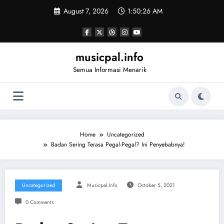
Skip
August 7, 2026
1:50:26 AM
to
content
musicpal.info
Semua Informasi Menarik
Home
Uncategorized
Badan Sering Terasa Pegal-Pegal? Ini Penyebabnya!
Uncategorized
Musicpal.info
October 5, 2021
0 Comments