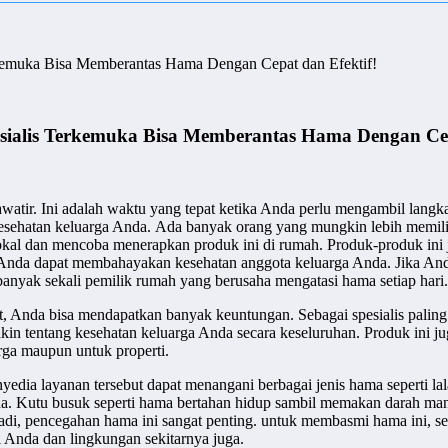
kemuka Bisa Memberantas Hama Dengan Cepat dan Efektif!
sialis Terkemuka Bisa Memberantas Hama Dengan Cep
awatir. Ini adalah waktu yang tepat ketika Anda perlu mengambil lan
 kesehatan keluarga Anda. Ada banyak orang yang mungkin lebih memi
 lokal dan mencoba menerapkan produk ini di rumah. Produk-produk in
lain Anda dapat membahayakan kesehatan anggota keluarga Anda. Jika 
anyak sekali pemilik rumah yang berusaha mengatasi hama setiap hari.
, Anda bisa mendapatkan banyak keuntungan. Sebagai spesialis palin
kin tentang kesehatan keluarga Anda secara keseluruhan. Produk ini j
rga maupun untuk properti.
ia layanan tersebut dapat menangani berbagai jenis hama seperti lalat
da. Kutu busuk seperti hama bertahan hidup sambil memakan darah ma
. Jadi, pencegahan hama ini sangat penting. untuk membasmi hama ini, s
 Anda dan lingkungan sekitarnya juga.