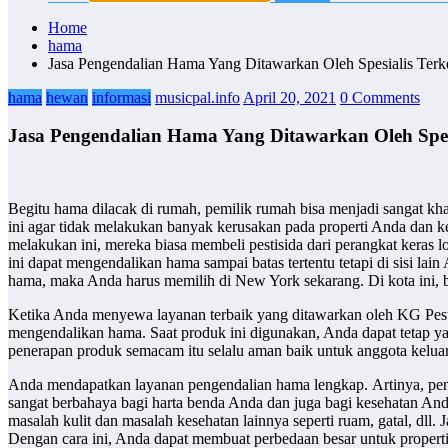
Home
hama
Jasa Pengendalian Hama Yang Ditawarkan Oleh Spesialis Ter
hama
hewan
informasi
musicpal.info
April 20, 2021
0 Comments
Jasa Pengendalian Hama Yang Ditawarkan Oleh Spe
Begitu hama dilacak di rumah, pemilik rumah bisa menjadi sangat kh
ini agar tidak melakukan banyak kerusakan pada properti Anda dan
melakukan ini, mereka biasa membeli pestisida dari perangkat keras
ini dapat mengendalikan hama sampai batas tertentu tetapi di sisi 
hama, maka Anda harus memilih di New York sekarang. Di kota ini, b
Ketika Anda menyewa layanan terbaik yang ditawarkan oleh KG Pest
mengendalikan hama. Saat produk ini digunakan, Anda dapat tetap ya
penerapan produk semacam itu selalu aman baik untuk anggota kelua
Anda mendapatkan layanan pengendalian hama lengkap. Artinya, penyed
sangat berbahaya bagi harta benda Anda dan juga bagi kesehatan An
masalah kulit dan masalah kesehatan lainnya seperti ruam, gatal, dll
Dengan cara ini, Anda dapat membuat perbedaan besar untuk properti