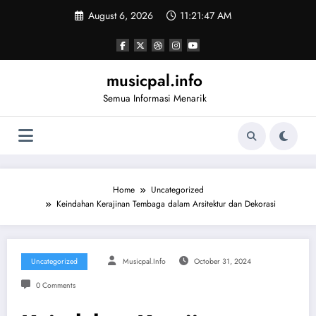
Skip
August 6, 2026
11:21:47 AM
to
content
musicpal.info
Semua Informasi Menarik
Home
Uncategorized
Keindahan Kerajinan Tembaga dalam Arsitektur dan Dekorasi
Uncategorized
Musicpal.info
October 31, 2024
0 Comments