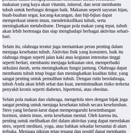
makanan yang kaya akan vitamin, mineral, dan serat membantu
tubuh untuk berfungsi dengan baik. Makanan seperti sayuran hijau,
buah-buahan segar, kacang-kacangan, dan biji-bijian dapat
memperkuat sistem imun, mendetoksifikasi tubuh, serta
meningkatkan metabolisme. Dengan pola makan yang tepat, tubuh
akan lebih bertenaga dan siap menghadapi berbagai aktivitas sehari-
hari.
Selain itu, olahraga teratur juga memainkan peran penting dalam
menjaga kesehatan tubuh. Aktivitas fisik yang konsisten, baik itu
olahraga ringan seperti jalan kaki atau kegiatan intensitas tinggi
seperti berlari, membantu menjaga kekuatan otot, memperbaiki
sirkulasi darah, serta meningkatkan fungsi jantung. Olahraga dapat
membantu tubuh tetap bugar dan meningkatkan kualitas tidur, yang
sangat penting untuk pemulihan tubuh. Dengan rutin berolahraga,
tubuh Anda akan lebih sehat dan kuat, meminimalkan risiko terkena
penyakit kronis seperti diabetes, hipertensi, atau obesitas.
Selain pola makan dan olahraga, mengelola stres dengan bijak juga
sangat penting untuk menjaga kesehatan tubuh secara keseluruhan.
Stres yang berlarut-larut dapat mempengaruhi keseimbangan
hormon, sistem imun, serta kesehatan mental. Oleh karena itu,
penting untuk melibatkan diri dalam aktivitas yang dapat meredakan
stres, seperti meditasi, yoga, atau bahkan sekadar bersantai di alam
terbuka. Menjaga pikiran tetap tenang dan positif dapat membantu