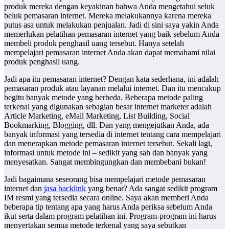
produk mereka dengan keyakinan bahwa Anda mengetahui seluk
beluk pemasaran internet. Mereka melakukannya karena mereka
putus asa untuk melakukan penjualan. Jadi di sini saya yakin Anda
memerlukan pelatihan pemasaran internet yang baik sebelum Anda
membeli produk penghasil uang tersebut. Hanya setelah
mempelajari pemasaran internet Anda akan dapat memahami nilai
produk penghasil uang.
Jadi apa itu pemasaran internet? Dengan kata sederhana, ini adalah
pemasaran produk atau layanan melalui internet. Dan itu mencakup
begitu banyak metode yang berbeda. Beberapa metode paling
terkenal yang digunakan sebagian besar internet marketer adalah
Article Marketing, eMail Marketing, List Building, Social
Bookmarking, Blogging, dll. Dan yang mengejutkan Anda, ada
banyak informasi yang tersedia di internet tentang cara mempelajari
dan menerapkan metode pemasaran internet tersebut. Sekali lagi,
informasi untuk metode ini – sedikit yang sah dan banyak yang
menyesatkan. Sangat membingungkan dan membebani bukan!
Jadi bagaimana seseorang bisa mempelajari metode pemasaran
internet dan
jasa backlink
yang benar? Ada sangat sedikit program
IM resmi yang tersedia secara online. Saya akan memberi Anda
beberapa tip tentang apa yang harus Anda periksa sebelum Anda
ikut serta dalam program pelatihan ini. Program-program ini harus
menyertakan semua metode terkenal yang saya sebutkan