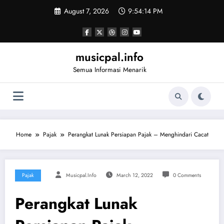
Skip
August 7, 2026
9:54:15 PM
to
content
musicpal.info
Semua Informasi Menarik
Home
Pajak
Perangkat Lunak Persiapan Pajak – Menghindari Cacat
Pajak
Musicpal.info
March 12, 2022
0 Comments
Perangkat Lunak