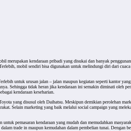
obil merupakan kendaraan pribadi yang disukai dan banyak penggunanya
erlebih, mobil sendiri bisa digunakan untuk melindungi diri dari cuac
lebih untuk urusan jalan – jalan maupun kegiatan seperti kantor yang
 Sehingga tidak heran jika kendaraan ini semakin diminati oleh pen
sebagai kendaraan keseharian.
oyota yang disusul oleh Daihatsu. Meskipun demikian perolehan market 
kat. Selain marketing yang baik melalui social campaign yang melekat
an untuk pemasaran kendaraan yang mudah dan memudahkan masyarakat
 dalam trade in maupun kemudahan dalam pembelian tunai. Dengan be