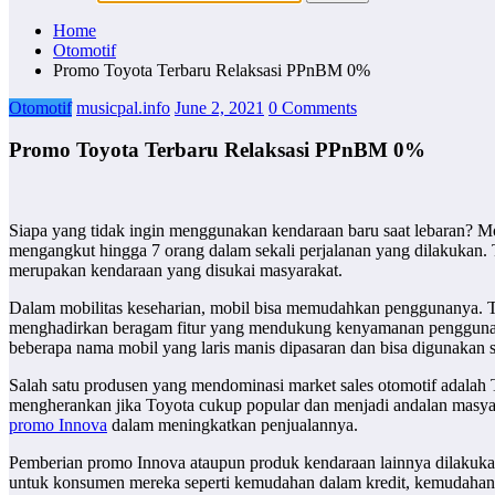
Home
Otomotif
Promo Toyota Terbaru Relaksasi PPnBM 0%
Otomotif
musicpal.info
June 2, 2021
0 Comments
Promo Toyota Terbaru Relaksasi PPnBM 0%
Siapa yang tidak ingin menggunakan kendaraan baru saat lebaran? M
mengangkut hingga 7 orang dalam sekali perjalanan yang dilakukan. T
merupakan kendaraan yang disukai masyarakat.
Dalam mobilitas keseharian, mobil bisa memudahkan penggunanya. Ter
menghadirkan beragam fitur yang mendukung kenyamanan penggunanya.
beberapa nama mobil yang laris manis dipasaran dan bisa digunakan 
Salah satu produsen yang mendominasi market sales otomotif adalah T
mengherankan jika Toyota cukup popular dan menjadi andalan masyara
promo Innova
dalam meningkatkan penjualannya.
Pemberian promo Innova ataupun produk kendaraan lainnya dilakuk
untuk konsumen mereka seperti kemudahan dalam kredit, kemudahan