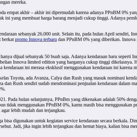
angan mereka.
oda empat akhir – akhir ini dipermudah karena adanya PPnBM 0% yang
ajak ini yang membuat harga barang menjadi cukup tinggi. Adanya pe
kendaraan sebanyak 26.000 unit. Selain itu, pada bulan April sendiri,
t berkat
promo Innova terbaru
dan PPnBM 0% yang diberikan. Innova se
hanya dijual sebanyak 50 buah saja. Adanya kendaraan baru seperti Inn
belian Innova limited edition yang harganya cukup tinggi dikelasnya. 
a kendaraan ini merasa eksklusif menggunakan kendaraan ini karena 
kelas Toyota, ada Avanza, Calya dan Rush yang masuk nominasi kendara
a dan Rush sendiri sudah mendominasi penjualan kendaraan dalam mark
0%.
1. Pada bulan selanjutnya, PPnBm yang dikenakan adalah 50% denga
kipun tidak menggunakan PPnBM 0%, kamu masih bisa menggunakan pr
gar lebih mudah dan terjangkau.
a bisa digunakan untuk kegiatan service kendaraan secara berkala. Di
ebut. Jadi, jika ingin lebih terjangkau dan hemat biaya, kalian bisa m