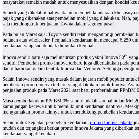
masyarakat semakin mudah untuk menyesuaikan dengan kondisi keu
Seperti yang diketahui bahwa dalam membeli kendaraan khususnya r
pajak yang dikenakan atas pembelian mobil yang dilakukan. Nah, p
saja mendongkrak penjualan Toyota dalam segmen pasar.
Pada bulan Maret saja, Toyota sendiri telah mengantongi pembelian 
bulanan atau wholesaler. Penjualan kendaraan ini mencapai 6.250 uni
kendaraan yang sudah tidak diragukan kembali.
th
Innova sendiri baru saja meluncurkan produk yakni Innova 50
yang 
sendiri. Pemberian promo Innova terbaru juga diberlakukan pada pem
dan dihadirkan dalam bentuk Innova dan Venturer. Sehingga penggun
Selain Innova sendiri yang masuk dalam jajaran mobil populer untuk 
pemberian promo Innova terbaru yang dilakukan untuk Innova, Avanz
penjualan produk pada Maret 2021 saat baru pemberlakuan PPnBM 
Masa pemberlakukan PPnBM 0% sendiri adalah sampai bulan Mei 202
kamu jangan kecewa untuk memiliki unit kendaraan nantinya. Mes
menggunakan promo lainnya untuk mendukung pembelian kendaraan a
Selain untuk kegiatan pembelian kendaraan,
promo Innova Jakarta
jug
mudah dan terjangkau berkat promo Innova Jakarta yang diberikan ters
kendaraan yang dikenakan.