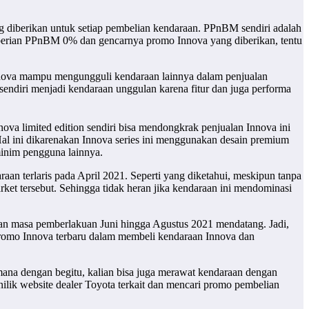
 diberikan untuk setiap pembelian kendaraan. PPnBM sendiri adalah
mberian PPnBM 0% dan gencarnya promo Innova yang diberikan, tentu
 Innova mampu mengungguli kendaraan lainnya dalam penjualan
ndiri menjadi kendaraan unggulan karena fitur dan juga performa
ova limited edition sendiri bisa mendongkrak penjualan Innova ini
Hal ini dikarenakan Innova series ini menggunakan desain premium
minim pengguna lainnya.
an terlaris pada April 2021. Seperti yang diketahui, meskipun tanpa
et tersebut. Sehingga tidak heran jika kendaraan ini mendominasi
n masa pemberlakuan Juni hingga Agustus 2021 mendatang. Jadi,
omo Innova terbaru dalam membeli kendaraan Innova dan
mana dengan begitu, kalian bisa juga merawat kendaraan dengan
enilik website dealer Toyota terkait dan mencari promo pembelian