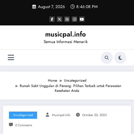
Skip
August 7, 2026
8:46:08 PM
to
content
musicpal.info
Semua Informasi Menarik
Home
Uncategorized
Rumah Sakit Unggulan di Penang: Pilihan Terbaik untuk Perawatan
Kesehatan Anda
Uncategorized
Musicpal.info
October 20, 2023
0 Comments