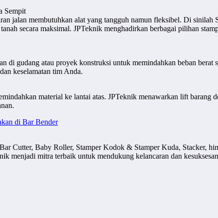
a Sempit
nggiran jalan membutuhkan alat yang tangguh namun fleksibel. Di sini
nah secara maksimal. JPTeknik menghadirkan berbagai pilihan stamper
akan di gudang atau proyek konstruksi untuk memindahkan beban berat 
ja dan keselamatan tim Anda.
mindahkan material ke lantai atas. JPTeknik menawarkan lift barang d
anan.
kan di Bar Bender
Bar Cutter, Baby Roller, Stamper Kodok & Stamper Kuda, Stacker, h
nik menjadi mitra terbaik untuk mendukung kelancaran dan kesuksesan