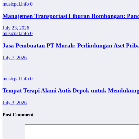
musicpal.info
0
Manajemen Transportasi Liburan Rombongan: Pan
July 23, 2026
musicpal.info
0
Jasa Pembuatan PT Murah: Perlindungan Aset Prib
July 7, 2026
musicpal.info
0
Tempat Terapi Alami Autis Depok untuk Mendukun
July 3, 2026
Post Comment