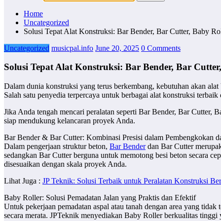
Home
Uncategorized
Solusi Tepat Alat Konstruksi: Bar Bender, Bar Cutter, Baby Ro
Uncategorized
musicpal.info
June 20, 2025
0 Comments
Solusi Tepat Alat Konstruksi: Bar Bender, Bar Cutte
Dalam dunia konstruksi yang terus berkembang, kebutuhan akan alat be
Salah satu penyedia terpercaya untuk berbagai alat konstruksi terbai
Jika Anda tengah mencari peralatan seperti Bar Bender, Bar Cutter
siap mendukung kelancaran proyek Anda.
Bar Bender & Bar Cutter: Kombinasi Presisi dalam Pembengkokan 
Dalam pengerjaan struktur beton,
Bar Bender
dan Bar Cutter merupak
sedangkan Bar Cutter berguna untuk memotong besi beton secara cepat 
disesuaikan dengan skala proyek Anda.
Lihat Juga :
JP Teknik: Solusi Terbaik untuk Peralatan Konstruksi Ber
Baby Roller: Solusi Pemadatan Jalan yang Praktis dan Efektif
Untuk pekerjaan pemadatan aspal atau tanah dengan area yang tidak t
secara merata. JPTeknik menyediakan Baby Roller berkualitas tinggi