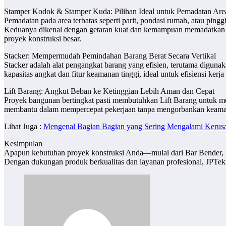
Stamper Kodok & Stamper Kuda: Pilihan Ideal untuk Pemadatan Are
Pemadatan pada area terbatas seperti parit, pondasi rumah, atau pi
Keduanya dikenal dengan getaran kuat dan kemampuan memadatkan ta
proyek konstruksi besar.
Stacker: Mempermudah Pemindahan Barang Berat Secara Vertikal
Stacker adalah alat pengangkat barang yang efisien, terutama digun
kapasitas angkat dan fitur keamanan tinggi, ideal untuk efisiensi ker
Lift Barang: Angkut Beban ke Ketinggian Lebih Aman dan Cepat
Proyek bangunan bertingkat pasti membutuhkan Lift Barang untuk me
membantu dalam mempercepat pekerjaan tanpa mengorbankan keam
Lihat Juga :
Mengenal Bagian Bagian yang Sering Mengalami Kerusa
Kesimpulan
Apapun kebutuhan proyek konstruksi Anda—mulai dari Bar Bender, 
Dengan dukungan produk berkualitas dan layanan profesional, JPTek