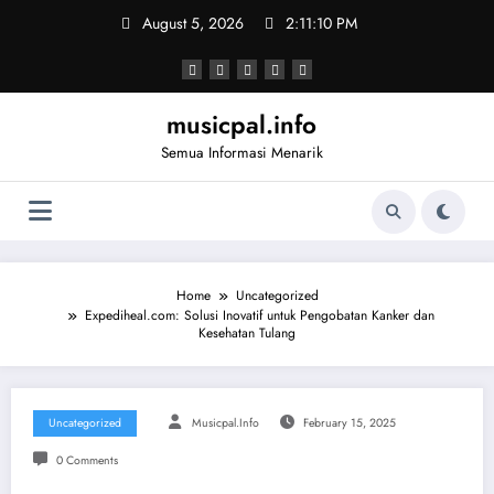
Skip
August 5, 2026
2:11:10 PM
to
content
musicpal.info
Semua Informasi Menarik
Home
Uncategorized
Expediheal.com: Solusi Inovatif untuk Pengobatan Kanker dan
Kesehatan Tulang
Uncategorized
Musicpal.info
February 15, 2025
0 Comments