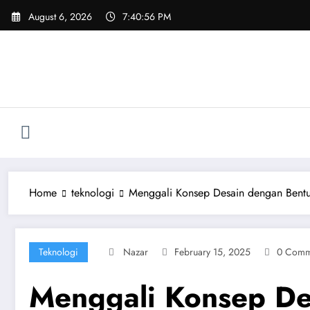
Skip
August 6, 2026
7:40:57 PM
to
content
Home
teknologi
Menggali Konsep Desain dengan Bent
Teknologi
Nazar
February 15, 2025
0 Comm
Menggali Konsep De