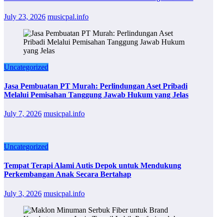
July 23, 2026
musicpal.info
Uncategorized
Jasa Pembuatan PT Murah: Perlindungan Aset Pribadi
Melalui Pemisahan Tanggung Jawab Hukum yang Jelas
July 7, 2026
musicpal.info
Uncategorized
Tempat Terapi Alami Autis Depok untuk Mendukung
Perkembangan Anak Secara Bertahap
July 3, 2026
musicpal.info