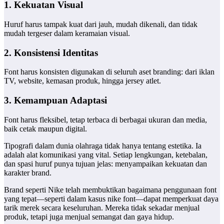
1. Kekuatan Visual
Huruf harus tampak kuat dari jauh, mudah dikenali, dan tidak
mudah tergeser dalam keramaian visual.
2. Konsistensi Identitas
Font harus konsisten digunakan di seluruh aset branding: dari iklan
TV, website, kemasan produk, hingga jersey atlet.
3. Kemampuan Adaptasi
Font harus fleksibel, tetap terbaca di berbagai ukuran dan media,
baik cetak maupun digital.
Tipografi dalam dunia olahraga tidak hanya tentang estetika. Ia
adalah alat komunikasi yang vital. Setiap lengkungan, ketebalan,
dan spasi huruf punya tujuan jelas: menyampaikan kekuatan dan
karakter brand.
Brand seperti Nike telah membuktikan bagaimana penggunaan font
yang tepat—seperti dalam kasus nike font—dapat memperkuat daya
tarik merek secara keseluruhan. Mereka tidak sekadar menjual
produk, tetapi juga menjual semangat dan gaya hidup.