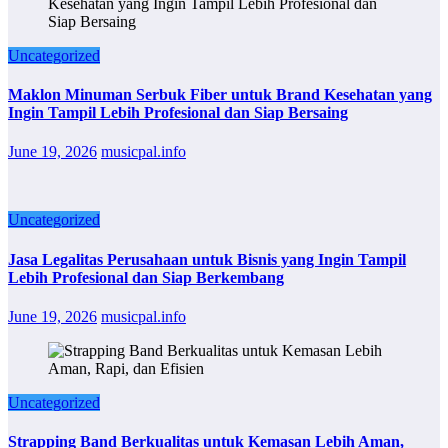
Uncategorized
Maklon Minuman Serbuk Fiber untuk Brand Kesehatan yang
Ingin Tampil Lebih Profesional dan Siap Bersaing
June 19, 2026
musicpal.info
Uncategorized
Jasa Legalitas Perusahaan untuk Bisnis yang Ingin Tampil
Lebih Profesional dan Siap Berkembang
June 19, 2026
musicpal.info
Uncategorized
Strapping Band Berkualitas untuk Kemasan Lebih Aman,