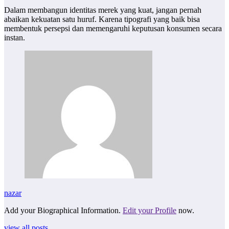
Dalam membangun identitas merek yang kuat, jangan pernah
abaikan kekuatan satu huruf. Karena tipografi yang baik bisa
membentuk persepsi dan memengaruhi keputusan konsumen secara
instan.
nazar
Add your Biographical Information.
Edit your Profile
now.
view all posts