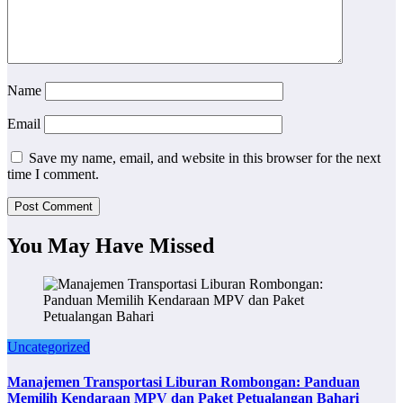
Name
Email
Save my name, email, and website in this browser for the next
time I comment.
You May Have Missed
Uncategorized
Manajemen Transportasi Liburan Rombongan: Panduan
Memilih Kendaraan MPV dan Paket Petualangan Bahari