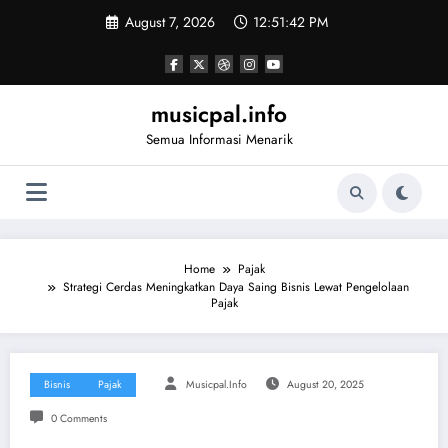
Skip
August 7, 2026
12:51:42 PM
to
content
musicpal.info
Semua Informasi Menarik
Home
Pajak
Strategi Cerdas Meningkatkan Daya Saing Bisnis Lewat Pengelolaan
Pajak
Bisnis
Pajak
Musicpal.info
August 20, 2025
0 Comments