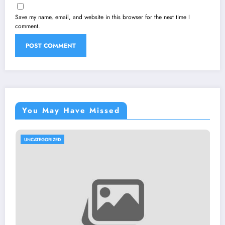
Save my name, email, and website in this browser for the next time I
comment.
You May Have Missed
Jasa Legalitas 
UNCATEGORIZED
Ingin Tampil Le
Berkembang
June 19, 2026
musicp