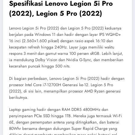
Spesifikasi Lenovo Legion 5i Pro
(2022), Legion 5 Pro (2022)
Lenovo Legion 5i Pro (2022) dan Legion 5 Pro (2022) keduanya
berjalan pada Windows 11 dan hadir dengan layar IPS WQHD+
16 inci (2.560×1.600 piksel) dengan rasio aspek 16:10 dan
kecepatan refresh hingga 240Hz. Layar juga memiliki waktu
respons 3 menit dan gamut warna 100 persen sRGB. Lebih lanjut,
ia mendukung Dolby Vision dan Nvidia G-Sync, dan memberikan
kecerahan puncak hingga 500 nits.
Di bagian perbedaan, Lenovo Legion 5i Pro (2022) hadir dengan
prosesor Intel Core i7-12700H Generasi ke-12. Legion 5 Pro
(2022), di sisi lain, menampilkan prosesor AMD Ryzen generasi
berikutnya.
Laptop gaming hadir dengan RAM DDR5 4800MHz dan
penyimpanan PCIe SSD hingga 1TB. Mereka juga termasuk Wi-Fi
6E, dengan penempatan antena yang ditingkatkan, dan baterai
80Whr bersama dengan dukungan Super Rapid Charge yang
diklaim dapat membantu memberikan masa pakai baterai nol