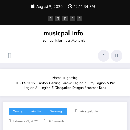
Skip
August 9, 2026
12:11:35 PM
to
content
musicpal.info
Semua Informasi Menarik
Home
gaming
CES 2022: Laptop Gaming Lenovo Legion 5i Pro, Legion 5 Pro,
Legion 5i, Legion 5 Disegarkan Dengan Prosesor Baru
Gaming
Monitor
Teknologi
Musicpal.info
February 21, 2022
0 Comments