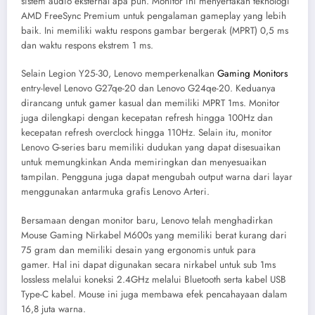
sistem audio eksternal apa pun. Monitor ini menyertakan teknologi
AMD FreeSync Premium untuk pengalaman gameplay yang lebih
baik. Ini memiliki waktu respons gambar bergerak (MPRT) 0,5 ms
dan waktu respons ekstrem 1 ms.
Selain Legion Y25-30, Lenovo memperkenalkan
Gaming Monitors
entry-level Lenovo G27qe-20 dan Lenovo G24qe-20. Keduanya
dirancang untuk gamer kasual dan memiliki MPRT 1ms. Monitor
juga dilengkapi dengan kecepatan refresh hingga 100Hz dan
kecepatan refresh overclock hingga 110Hz. Selain itu, monitor
Lenovo G-series baru memiliki dudukan yang dapat disesuaikan
untuk memungkinkan Anda memiringkan dan menyesuaikan
tampilan. Pengguna juga dapat mengubah output warna dari layar
menggunakan antarmuka grafis Lenovo Arteri.
Bersamaan dengan monitor baru, Lenovo telah menghadirkan
Mouse Gaming Nirkabel M600s yang memiliki berat kurang dari
75 gram dan memiliki desain yang ergonomis untuk para
gamer. Hal ini dapat digunakan secara nirkabel untuk sub 1ms
lossless melalui koneksi 2.4GHz melalui Bluetooth serta kabel USB
Type-C kabel. Mouse ini juga membawa efek pencahayaan dalam
16,8 juta warna.